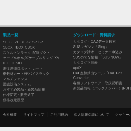
製品一覧
ダウンロード・資料請求
カタログ・CADデータ検索
SF
GF
ZF
BF
AZ
SP
BP
SUSマガジン「Sing」
SBOX
TBOX
CBOX
カタログ請求・セミナー申込み
スケルトンラック
配線ダクト
SUSの旬な情報 「SUS NOW」
ケーブルホルダ/ケーブルリング
XA
カタログ正誤表
IF
LED
SiO
apdX
追従運搬ロボット
カート
DXF座標抽出ツール「DXF Pos
梱包材カート/デバイスラック
Converter」
マルチフェンス
各種ソフトウエア・取扱説明書
医療設備システム
新製品情報（バックナンバー）[PDF]
おすすめ製品・新製品情報
仕様変更・販売終了
価格改定履歴
会社概要
サイトマップ
ご利用規約
個人情報保護について
クッキー