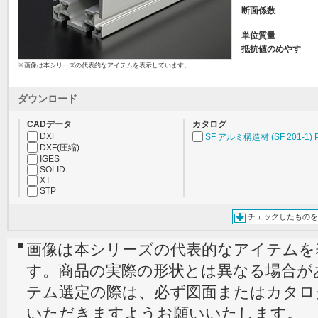
断面係数
単位質量
抵抗値のめやす
※画像は本シリーズの代表的なアイテムを表示しています。
ダウンロード
CADデータ
カタログ
DXF
SF アルミ構造材 (SF 201-1) 
DXF(圧縮)
IGES
SOLID
XT
STP
チェックしたものを
画像は本シリーズの代表的なアイテムを
す。商品の実際の形状とは異なる場合が
テム選定の際は、必ず図面またはカタロ
いただきますようお願いいたします。