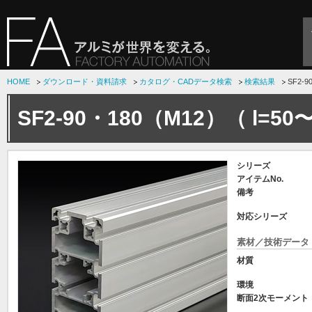
HOME
ダウンロード・資料請求
カタログ・CADデータ検索
検索結果
SF2-
SF2-90・180（M12）（ l=50
シリーズ
アイテムNo.
備考
対応シリーズ
素材／技術データ
材質
環境
断面2次モーメント