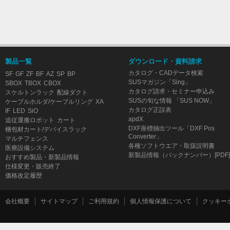
製品一覧
ダウンロード・資料請求
カタログ・CADデータ検索
SF
GF
ZF
BF
AZ
SP
BP
SUSマガジン「Sing」
SBOX
TBOX
CBOX
カタログ請求・セミナー申込み
スケルトンラック
配線ダクト
SUSの旬な情報 「SUS NOW」
ケーブルホルダ/ケーブルリング
XA
カタログ正誤表
IF
LED
SiO
apdX
追従運搬ロボット
カート
DXF座標抽出ツール「DXF Pos
梱包材カート/デバイスラック
Converter」
マルチフェンス
各種ソフトウエア・取扱説明書
医療設備システム
新製品情報（バックナンバー）[PDF]
おすすめ製品・新製品情報
仕様変更・販売終了
価格改定履歴
会社概要
サイトマップ
ご利用規約
個人情報保護について
クッキー