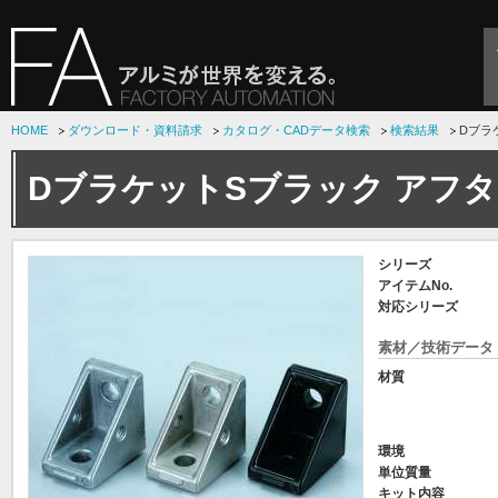
HOME
ダウンロード・資料請求
カタログ・CADデータ検索
検索結果
Dブラ
DブラケットSブラック アフ
シリーズ
アイテムNo.
対応シリーズ
素材／技術データ
材質
環境
単位質量
キット内容