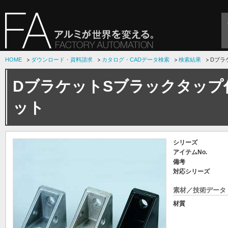
HOME
ダウンロード・資料請求
カタログ・CADデータ検索
検索結果
Dブラ
DブラケットSブラックタップ
ット
シリーズ
アイテムNo.
備考
対応シリーズ
素材／技術データ
材質