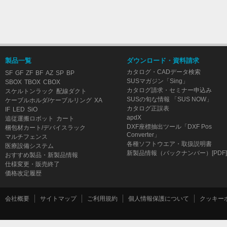
製品一覧
ダウンロード・資料請求
カタログ・CADデータ検索
SF
GF
ZF
BF
AZ
SP
BP
SUSマガジン「Sing」
SBOX
TBOX
CBOX
カタログ請求・セミナー申込み
スケルトンラック
配線ダクト
SUSの旬な情報 「SUS NOW」
ケーブルホルダ/ケーブルリング
XA
カタログ正誤表
IF
LED
SiO
apdX
追従運搬ロボット
カート
DXF座標抽出ツール「DXF Pos
梱包材カート/デバイスラック
Converter」
マルチフェンス
各種ソフトウエア・取扱説明書
医療設備システム
新製品情報（バックナンバー）[PDF]
おすすめ製品・新製品情報
仕様変更・販売終了
価格改定履歴
会社概要
サイトマップ
ご利用規約
個人情報保護について
クッキー