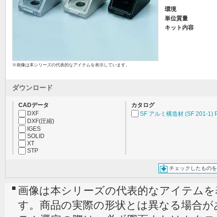
環境
単位質量
キット内容
※画像は本シリーズの代表的なアイテムを表示しています。
ダウンロード
CADデータ
カタログ
DXF
SF アルミ構造材 (SF 201-1) 
DXF(圧縮)
IGES
SOLID
XT
STP
チェックしたものを
画像は本シリーズの代表的なアイテムを
す。商品の実際の形状とは異なる場合が