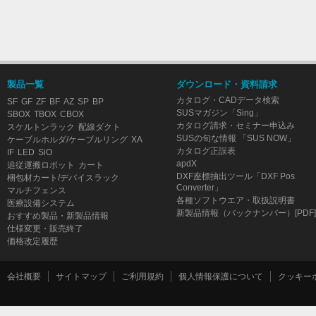
製品一覧
ダウンロード・資料請求
カタログ・CADデータ検索
SF
GF
ZF
BF
AZ
SP
BP
SUSマガジン「Sing」
SBOX
TBOX
CBOX
カタログ請求・セミナー申込み
スケルトンラック
配線ダクト
SUSの旬な情報 「SUS NOW」
ケーブルホルダ/ケーブルリング
XA
カタログ正誤表
IF
LED
SiO
apdX
追従運搬ロボット
カート
DXF座標抽出ツール「DXF Pos
梱包材カート/デバイスラック
Converter」
マルチフェンス
各種ソフトウエア・取扱説明書
医療設備システム
新製品情報（バックナンバー）[PDF]
おすすめ製品・新製品情報
仕様変更・販売終了
価格改定履歴
会社概要
サイトマップ
ご利用規約
個人情報保護について
クッキー