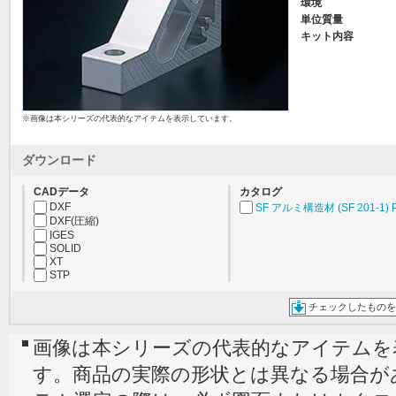
環境
単位質量
キット内容
※画像は本シリーズの代表的なアイテムを表示しています。
ダウンロード
CADデータ
カタログ
DXF
SF アルミ構造材 (SF 201-1) 
DXF(圧縮)
IGES
SOLID
XT
STP
チェックしたものを
画像は本シリーズの代表的なアイテムを
す。商品の実際の形状とは異なる場合が