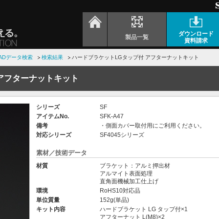
ダウンロード
製品一覧
資料請求
ADデータ検索
検索結果
ハードブラケットLGタップ付 アフターナットキット
 アフターナットキット
シリーズ
SF
アイテムNo.
SFK-A47
備考
・側面カバー取付用にご利用ください。
対応シリーズ
SF4045シリーズ
素材／技術データ
材質
ブラケット：アルミ押出材
アルマイト表面処理
直角面機械加工仕上げ
環境
RoHS10対応品
単位質量
152g(単品)
キット内容
ハードブラケット LG タップ付×1
アフターナット L(M8)×2