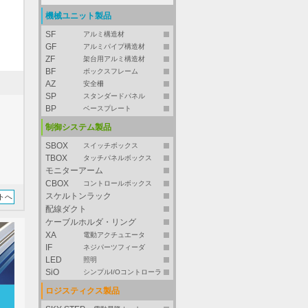
機械ユニット製品
SF
アルミ構造材
GF
アルミパイプ構造材
ZF
架台用アルミ構造材
BF
ボックスフレーム
AZ
安全柵
SP
スタンダードパネル
BP
ベースプレート
制御システム製品
SBOX
スイッチボックス
TBOX
タッチパネルボックス
モニターアーム
CBOX
コントロールボックス
スケルトンラック
トへ
配線ダクト
ケーブルホルダ・リング
XA
電動アクチュエータ
IF
ネジパーツフィーダ
LED
照明
SiO
シンプルI/Oコントローラ
ロジスティクス製品