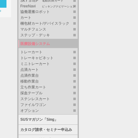
SKY STEP
電動昇降カート
FreeNavi
ピッキングナビゲーション
ら
協働運搬ロボット
カート
梱包材カート/デバイスラック
マルチフェンス
ステップ・デッキ
医療設備システム
トレーカート
トレーキャビネット
ミニトレーカート
点滴カート
点滴作業台
移動作業台
立ち作業カート
採血テーブル
ステンレスカート
ファイルワゴン
オプション
SUSマガジン「Sing」
カタログ請求・セミナー申込み