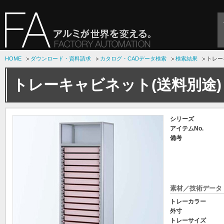
HOME
ダウンロード・資料請求
カタログ・CADデータ検索
検索結果
トレー
トレーキャビネット(送料別途)
シリーズ
アイテムNo.
備考
素材／技術データ
トレーカラー
外寸
トレーサイズ