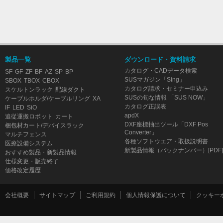
製品一覧
ダウンロード・資料請求
カタログ・CADデータ検索
SF
GF
ZF
BF
AZ
SP
BP
SUSマガジン「Sing」
SBOX
TBOX
CBOX
カタログ請求・セミナー申込み
スケルトンラック
配線ダクト
SUSの旬な情報 「SUS NOW」
ケーブルホルダ/ケーブルリング
XA
カタログ正誤表
IF
LED
SiO
apdX
追従運搬ロボット
カート
DXF座標抽出ツール「DXF Pos
梱包材カート/デバイスラック
Converter」
マルチフェンス
各種ソフトウエア・取扱説明書
医療設備システム
新製品情報（バックナンバー）[PDF]
おすすめ製品・新製品情報
仕様変更・販売終了
価格改定履歴
会社概要
サイトマップ
ご利用規約
個人情報保護について
クッキー