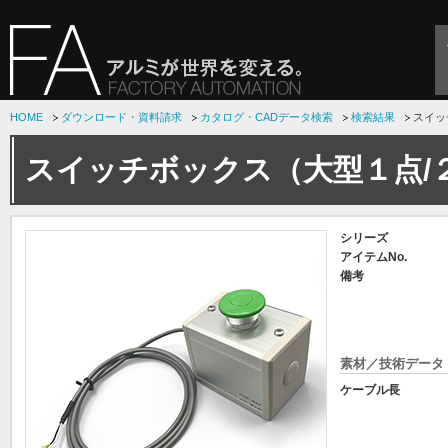
HOME
ダウンロード・資料請求
カタログ・CADデータ検索
検索結果
スイッ
スイッチボックス（大型１点/
シリーズ
アイテムNo.
備考
素材／技術データ
ケーブル長