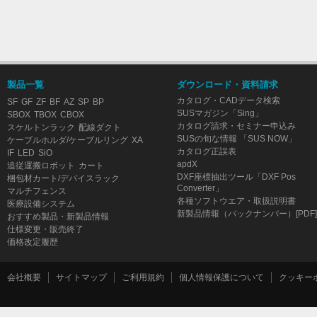
製品一覧
ダウンロード・資料請求
カタログ・CADデータ検索
SF
GF
ZF
BF
AZ
SP
BP
SUSマガジン「Sing」
SBOX
TBOX
CBOX
カタログ請求・セミナー申込み
スケルトンラック
配線ダクト
SUSの旬な情報 「SUS NOW」
ケーブルホルダ/ケーブルリング
XA
カタログ正誤表
IF
LED
SiO
apdX
追従運搬ロボット
カート
DXF座標抽出ツール「DXF Pos
梱包材カート/デバイスラック
Converter」
マルチフェンス
各種ソフトウエア・取扱説明書
医療設備システム
新製品情報（バックナンバー）[PDF]
おすすめ製品・新製品情報
仕様変更・販売終了
価格改定履歴
会社概要
サイトマップ
ご利用規約
個人情報保護について
クッキー