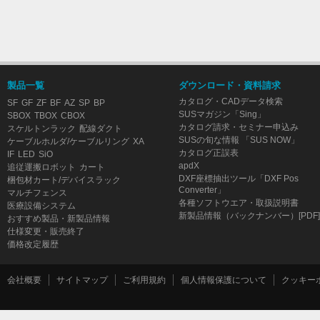
製品一覧
ダウンロード・資料請求
カタログ・CADデータ検索
SF
GF
ZF
BF
AZ
SP
BP
SUSマガジン「Sing」
SBOX
TBOX
CBOX
カタログ請求・セミナー申込み
スケルトンラック
配線ダクト
SUSの旬な情報 「SUS NOW」
ケーブルホルダ/ケーブルリング
XA
カタログ正誤表
IF
LED
SiO
apdX
追従運搬ロボット
カート
DXF座標抽出ツール「DXF Pos
梱包材カート/デバイスラック
Converter」
マルチフェンス
各種ソフトウエア・取扱説明書
医療設備システム
新製品情報（バックナンバー）[PDF]
おすすめ製品・新製品情報
仕様変更・販売終了
価格改定履歴
会社概要
サイトマップ
ご利用規約
個人情報保護について
クッキー