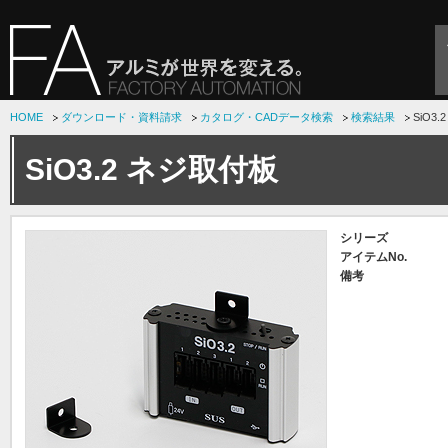
HOME
ダウンロード・資料請求
カタログ・CADデータ検索
検索結果
SiO3
SiO3.2 ネジ取付板
シリーズ
アイテムNo.
備考