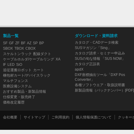
製品一覧
ダウンロード・資料請求
カタログ・CADデータ検索
SF
GF
ZF
BF
AZ
SP
BP
SUSマガジン「Sing」
SBOX
TBOX
CBOX
カタログ請求・セミナー申込み
スケルトンラック
配線ダクト
SUSの旬な情報 「SUS NOW」
ケーブルホルダ/ケーブルリング
XA
カタログ正誤表
IF
LED
SiO
apdX
追従運搬ロボット
カート
DXF座標抽出ツール「DXF Pos
梱包材カート/デバイスラック
Converter」
マルチフェンス
各種ソフトウエア・取扱説明書
医療設備システム
新製品情報（バックナンバー）[PDF]
おすすめ製品・新製品情報
仕様変更・販売終了
価格改定履歴
会社概要
サイトマップ
ご利用規約
個人情報保護について
クッキー