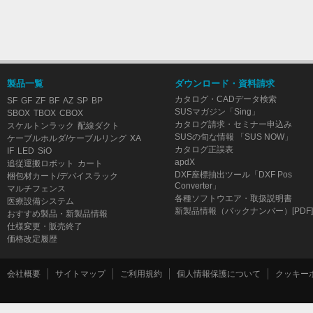
製品一覧
ダウンロード・資料請求
カタログ・CADデータ検索
SF
GF
ZF
BF
AZ
SP
BP
SUSマガジン「Sing」
SBOX
TBOX
CBOX
カタログ請求・セミナー申込み
スケルトンラック
配線ダクト
SUSの旬な情報 「SUS NOW」
ケーブルホルダ/ケーブルリング
XA
カタログ正誤表
IF
LED
SiO
apdX
追従運搬ロボット
カート
DXF座標抽出ツール「DXF Pos
梱包材カート/デバイスラック
Converter」
マルチフェンス
各種ソフトウエア・取扱説明書
医療設備システム
新製品情報（バックナンバー）[PDF]
おすすめ製品・新製品情報
仕様変更・販売終了
価格改定履歴
会社概要
サイトマップ
ご利用規約
個人情報保護について
クッキー