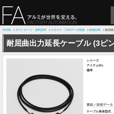
HOME
ダウンロード・資料請求
カタログ・CADデータ検索
検索結果
耐屈曲
耐屈曲出力延長ケーブル (3ピン
シリーズ
アイテムNo.
備考
素材／技術データ
ケーブル単体型式