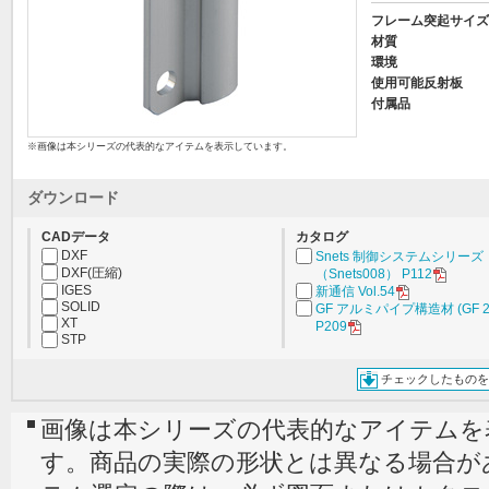
フレーム突起サイズ
材質
環境
使用可能反射板
付属品
※画像は本シリーズの代表的なアイテムを表示しています。
ダウンロード
CADデータ
カタログ
DXF
Snets 制御システムシリーズ
DXF(圧縮)
（Snets008） P112
IGES
新通信 Vol.54
SOLID
GF アルミパイプ構造材 (GF 2
XT
P209
STP
チェックしたものを
画像は本シリーズの代表的なアイテムを
す。商品の実際の形状とは異なる場合が