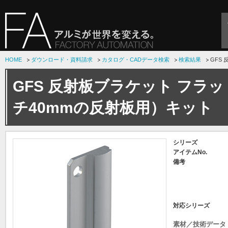
HOME
ダウンロード・資料請求
カタログ・CADデータ検索
検索結果
GFS
GFS 反射板ブラケット フラ
チ40mmの反射板用）キット
シリーズ
アイテムNo.
備考
対応シリーズ
素材／技術データ