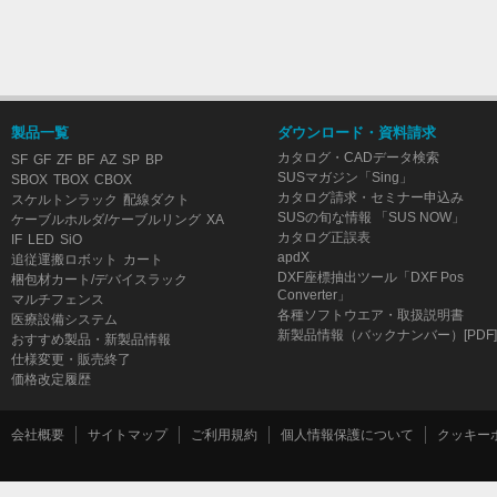
製品一覧
ダウンロード・資料請求
カタログ・CADデータ検索
SF
GF
ZF
BF
AZ
SP
BP
SUSマガジン「Sing」
SBOX
TBOX
CBOX
カタログ請求・セミナー申込み
スケルトンラック
配線ダクト
SUSの旬な情報 「SUS NOW」
ケーブルホルダ/ケーブルリング
XA
カタログ正誤表
IF
LED
SiO
apdX
追従運搬ロボット
カート
DXF座標抽出ツール「DXF Pos
梱包材カート/デバイスラック
Converter」
マルチフェンス
各種ソフトウエア・取扱説明書
医療設備システム
新製品情報（バックナンバー）[PDF]
おすすめ製品・新製品情報
仕様変更・販売終了
価格改定履歴
会社概要
サイトマップ
ご利用規約
個人情報保護について
クッキー