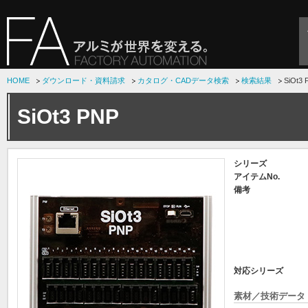
HOME
ダウンロード・資料請求
カタログ・CADデータ検索
検索結果
SiOt3 
SiOt3 PNP
シリーズ
アイテムNo.
備考
対応シリーズ
素材／技術データ