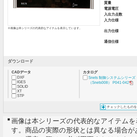
質量
電源電圧
入出力点数
入力仕様
※画像は本シリーズの代表的なアイテムを表示しています。
出力仕様
通信仕様
ダウンロード
CADデータ
カタログ
DXF
Snets 制御システムシリーズ
IGES
（Snets008） P041-042
SOLID
XT
STP
チェックしたものを
画像は本シリーズの代表的なアイテムを
す。商品の実際の形状とは異なる場合が