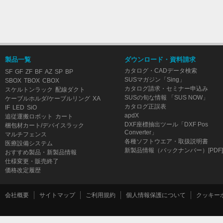
製品一覧
ダウンロード・資料請求
カタログ・CADデータ検索
SF
GF
ZF
BF
AZ
SP
BP
SUSマガジン「Sing」
SBOX
TBOX
CBOX
カタログ請求・セミナー申込み
スケルトンラック
配線ダクト
SUSの旬な情報 「SUS NOW」
ケーブルホルダ/ケーブルリング
XA
カタログ正誤表
IF
LED
SiO
apdX
追従運搬ロボット
カート
DXF座標抽出ツール「DXF Pos
梱包材カート/デバイスラック
Converter」
マルチフェンス
各種ソフトウエア・取扱説明書
医療設備システム
新製品情報（バックナンバー）[PDF]
おすすめ製品・新製品情報
仕様変更・販売終了
価格改定履歴
会社概要
サイトマップ
ご利用規約
個人情報保護について
クッキー