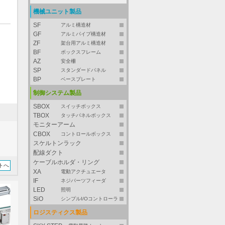
機械ユニット製品
SF
アルミ構造材
GF
アルミパイプ構造材
ZF
架台用アルミ構造材
BF
ボックスフレーム
AZ
安全柵
SP
スタンダードパネル
BP
ベースプレート
制御システム製品
SBOX
スイッチボックス
TBOX
タッチパネルボックス
モニターアーム
CBOX
コントロールボックス
スケルトンラック
配線ダクト
ケーブルホルダ・リング
トへ
XA
電動アクチュエータ
IF
ネジパーツフィーダ
LED
照明
SiO
シンプルI/Oコントローラ
ロジスティクス製品