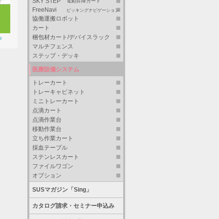
SKY STEP
電動昇降カート
FreeNavi
ピッキングナビゲーション
協働運搬ロボット
カート
梱包材カート/デバイスラック
ら
マルチフェンス
ステップ・デッキ
医療設備システム
トレーカート
トレーキャビネット
ミニトレーカート
点滴カート
点滴作業台
移動作業台
立ち作業カート
採血テーブル
ステンレスカート
ファイルワゴン
オプション
SUSマガジン「Sing」
カタログ請求・セミナー申込み