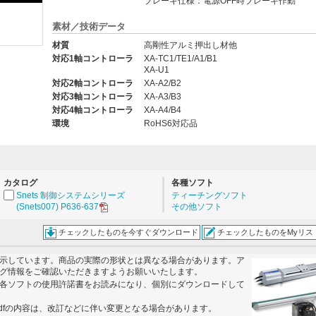
ブレーキ仕様：電源OFF時ブレーキ作動
素材／技術データ
材質
高剛性アルミ押出し材他
。
対応1軸コントローラ
XA-TC1/TE1/A1/B1
XA-U1
対応2軸コントローラ
XA-A2/B2
対応3軸コントローラ
XA-A3/B3
対応4軸コントローラ
XA-A4/B4
環境
RoHS6対応品
カタログ
各種ソフト
Snets 制御システムシリーズ
ティーチングソフト
(Snets007) P636-637
その他ソフト
チェックしたものを今すぐダウンロード
チェックしたものをMyリス
示しています。商品の実際の形状とは異なる場合があります。ア
グ情報をご確認いただきますようお願いいたします。
各ソフトの使用許諾書をお読みになり、個別にダウンロードして
dfの内容は、改訂などに伴い変更となる場合があります。