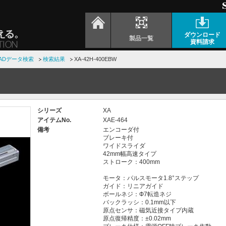
ダウンロード
製品一覧
資料請求
ADデータ検索
検索結果
XA-42H-400EBW
シリーズ
XA
アイテムNo.
XAE-464
備考
エンコーダ付
ブレーキ付
ワイドスライダ
42mm幅高速タイプ
ストローク：400mm
モータ：パルスモータ1.8°ステップ
ガイド：リニアガイド
ボールネジ：Ф7転造ネジ
バックラッシ：0.1mm以下
原点センサ：磁気近接タイプ内蔵
原点復帰精度：±0.02mm