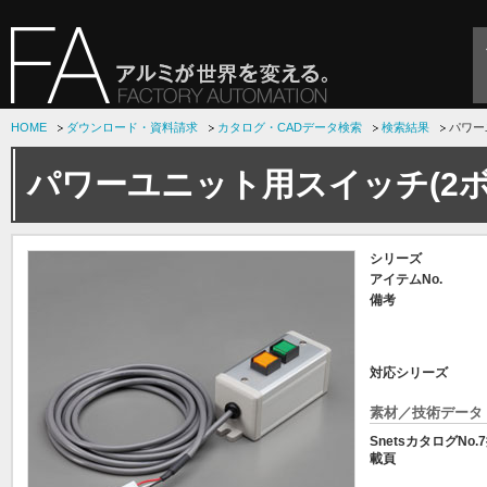
HOME
ダウンロード・資料請求
カタログ・CADデータ検索
検索結果
パワー
パワーユニット用スイッチ(2
シリーズ
アイテムNo.
備考
対応シリーズ
素材／技術データ
SnetsカタログNo.
載頁