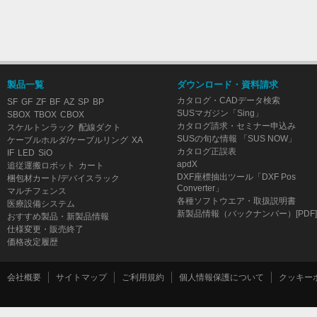
製品一覧
ダウンロード・資料請求
カタログ・CADデータ検索
SF
GF
ZF
BF
AZ
SP
BP
SUSマガジン「Sing」
SBOX
TBOX
CBOX
カタログ請求・セミナー申込み
スケルトンラック
配線ダクト
SUSの旬な情報 「SUS NOW」
ケーブルホルダ/ケーブルリング
XA
カタログ正誤表
IF
LED
SiO
apdX
追従運搬ロボット
カート
DXF座標抽出ツール「DXF Pos
梱包材カート/デバイスラック
Converter」
マルチフェンス
各種ソフトウエア・取扱説明書
医療設備システム
新製品情報（バックナンバー）[PDF]
おすすめ製品・新製品情報
仕様変更・販売終了
価格改定履歴
会社概要
サイトマップ
ご利用規約
個人情報保護について
クッキー