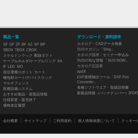
製品一覧
ダウンロード・資料請求
カタログ・CADデータ検索
SF
GF
ZF
BF
AZ
SP
BP
SUSマガジン「Sing」
SBOX
TBOX
CBOX
カタログ請求・セミナー申込み
スケルトンラック
配線ダクト
SUSの旬な情報 「SUS NOW」
ケーブルホルダ/ケーブルリング
XA
カタログ正誤表
IF
LED
SiO
apdX
追従運搬ロボット
カート
DXF座標抽出ツール「DXF Pos
梱包材カート/デバイスラック
Converter」
マルチフェンス
各種ソフトウエア・取扱説明書
医療設備システム
新製品情報（バックナンバー）[PDF]
おすすめ製品・新製品情報
仕様変更・販売終了
価格改定履歴
会社概要
サイトマップ
ご利用規約
個人情報保護について
クッキー