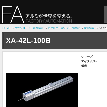
HOME
ダウンロード・資料請求
カタログ・CADデータ検索
検索結果
XA-42
XA-42L-100B
シリーズ
アイテムNo.
備考