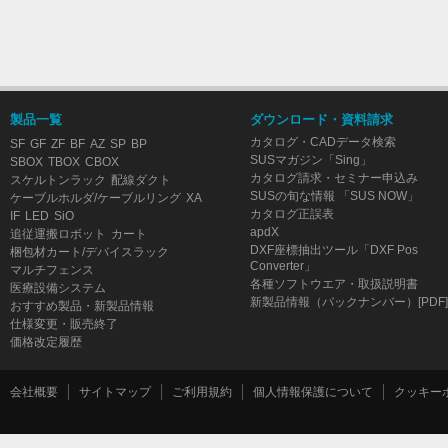
製品一覧
ダウンロード・資料請求
カタログ・CADデータ検索
SF
GF
ZF
BF
AZ
SP
BP
SUSマガジン「Sing」
SBOX
TBOX
CBOX
カタログ請求・セミナー申込み
スケルトンラック
配線ダクト
SUSの旬な情報 「SUS NOW」
ケーブルホルダ/ケーブルリング
XA
カタログ正誤表
IF
LED
SiO
apdX
追従運搬ロボット
カート
DXF座標抽出ツール「DXF Pos
梱包材カート/デバイスラック
Converter」
マルチフェンス
各種ソフトウエア・取扱説明書
医療設備システム
新製品情報（バックナンバー）[PDF]
おすすめ製品・新製品情報
仕様変更・販売終了
価格改定履歴
会社概要
サイトマップ
ご利用規約
個人情報保護について
クッキー