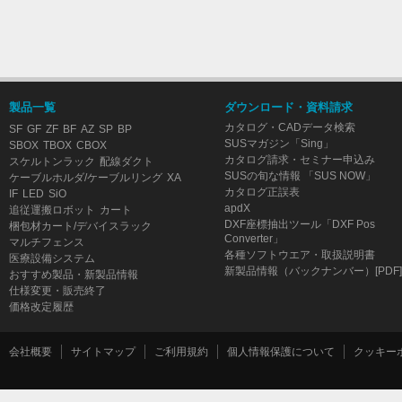
製品一覧
ダウンロード・資料請求
カタログ・CADデータ検索
SF
GF
ZF
BF
AZ
SP
BP
SUSマガジン「Sing」
SBOX
TBOX
CBOX
カタログ請求・セミナー申込み
スケルトンラック
配線ダクト
SUSの旬な情報 「SUS NOW」
ケーブルホルダ/ケーブルリング
XA
カタログ正誤表
IF
LED
SiO
apdX
追従運搬ロボット
カート
DXF座標抽出ツール「DXF Pos
梱包材カート/デバイスラック
Converter」
マルチフェンス
各種ソフトウエア・取扱説明書
医療設備システム
新製品情報（バックナンバー）[PDF]
おすすめ製品・新製品情報
仕様変更・販売終了
価格改定履歴
会社概要
サイトマップ
ご利用規約
個人情報保護について
クッキー