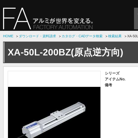
HOME
ダウンロード・資料請求
カタログ・CADデータ検索
検索結果
XA-5
XA-50L-200BZ(原点逆方向)
シリーズ
アイテムNo.
備考