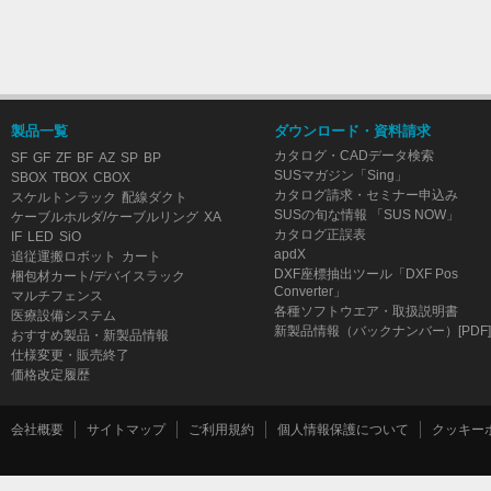
製品一覧
ダウンロード・資料請求
カタログ・CADデータ検索
SF
GF
ZF
BF
AZ
SP
BP
SUSマガジン「Sing」
SBOX
TBOX
CBOX
カタログ請求・セミナー申込み
スケルトンラック
配線ダクト
SUSの旬な情報 「SUS NOW」
ケーブルホルダ/ケーブルリング
XA
カタログ正誤表
IF
LED
SiO
apdX
追従運搬ロボット
カート
DXF座標抽出ツール「DXF Pos
梱包材カート/デバイスラック
Converter」
マルチフェンス
各種ソフトウエア・取扱説明書
医療設備システム
新製品情報（バックナンバー）[PDF]
おすすめ製品・新製品情報
仕様変更・販売終了
価格改定履歴
会社概要
サイトマップ
ご利用規約
個人情報保護について
クッキー