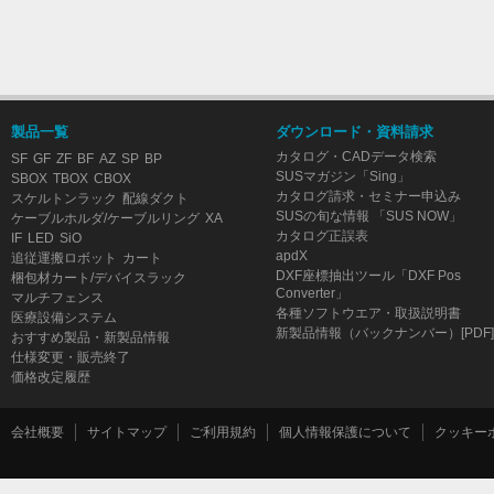
製品一覧
ダウンロード・資料請求
カタログ・CADデータ検索
SF
GF
ZF
BF
AZ
SP
BP
SUSマガジン「Sing」
SBOX
TBOX
CBOX
カタログ請求・セミナー申込み
スケルトンラック
配線ダクト
SUSの旬な情報 「SUS NOW」
ケーブルホルダ/ケーブルリング
XA
カタログ正誤表
IF
LED
SiO
apdX
追従運搬ロボット
カート
DXF座標抽出ツール「DXF Pos
梱包材カート/デバイスラック
Converter」
マルチフェンス
各種ソフトウエア・取扱説明書
医療設備システム
新製品情報（バックナンバー）[PDF]
おすすめ製品・新製品情報
仕様変更・販売終了
価格改定履歴
会社概要
サイトマップ
ご利用規約
個人情報保護について
クッキー