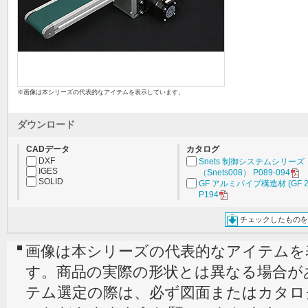
※画像は本シリーズの代表的なアイテムを表示しています。
ダウンロード
CADデータ
カタログ
DXF
Snets 制御システムシリーズ
IGES
（Snets008） P089-094
SOLID
GF アルミパイプ構造材 (GF 2
P194
チェックしたものを
画像は本シリーズの代表的なアイテムを
す。商品の実際の形状とは異なる場合が
テム選定の際は、必ず図面またはカタロ