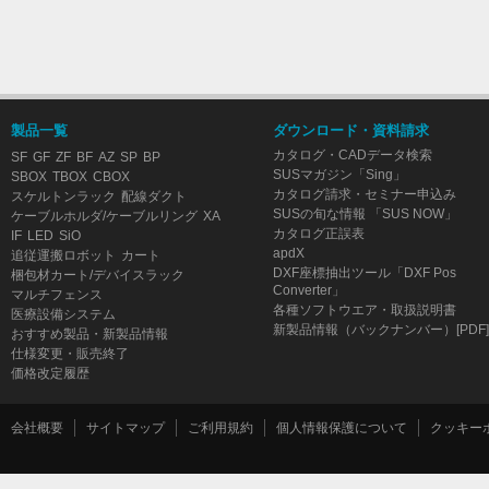
製品一覧
ダウンロード・資料請求
カタログ・CADデータ検索
SF
GF
ZF
BF
AZ
SP
BP
SUSマガジン「Sing」
SBOX
TBOX
CBOX
カタログ請求・セミナー申込み
スケルトンラック
配線ダクト
SUSの旬な情報 「SUS NOW」
ケーブルホルダ/ケーブルリング
XA
カタログ正誤表
IF
LED
SiO
apdX
追従運搬ロボット
カート
DXF座標抽出ツール「DXF Pos
梱包材カート/デバイスラック
Converter」
マルチフェンス
各種ソフトウエア・取扱説明書
医療設備システム
新製品情報（バックナンバー）[PDF]
おすすめ製品・新製品情報
仕様変更・販売終了
価格改定履歴
会社概要
サイトマップ
ご利用規約
個人情報保護について
クッキー