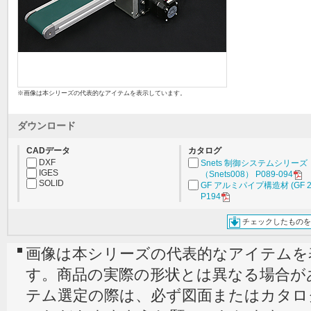
※画像は本シリーズの代表的なアイテムを表示しています。
ダウンロード
CADデータ
カタログ
DXF
Snets 制御システムシリーズ
IGES
（Snets008） P089-094
SOLID
GF アルミパイプ構造材 (GF 2
P194
チェックしたものを
画像は本シリーズの代表的なアイテムを
す。商品の実際の形状とは異なる場合が
テム選定の際は、必ず図面またはカタロ