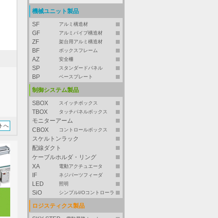
機械ユニット製品
SF
アルミ構造材
GF
アルミパイプ構造材
ZF
架台用アルミ構造材
BF
ボックスフレーム
AZ
安全柵
SP
スタンダードパネル
BP
ベースプレート
制御システム製品
SBOX
スイッチボックス
TBOX
タッチパネルボックス
モニターアーム
トへ
CBOX
コントロールボックス
スケルトンラック
配線ダクト
ケーブルホルダ・リング
XA
電動アクチュエータ
IF
ネジパーツフィーダ
LED
照明
SiO
シンプルI/Oコントローラ
ロジスティクス製品