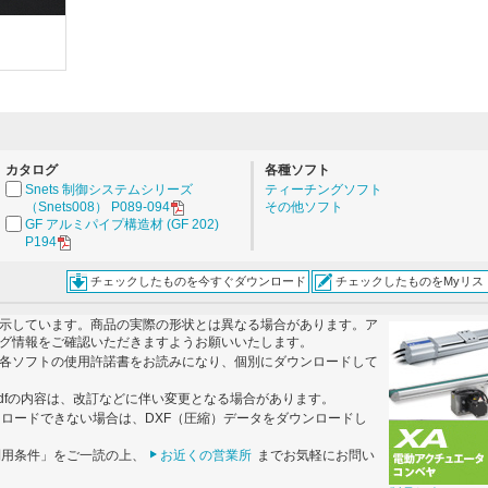
。
カタログ
各種ソフト
Snets 制御システムシリーズ
ティーチングソフト
（Snets008） P089-094
その他ソフト
GF アルミパイプ構造材 (GF 202)
P194
チェックしたものを今すぐダウンロード
チェックしたものをMyリス
示しています。商品の実際の形状とは異なる場合があります。ア
グ情報をご確認いただきますようお願いいたします。
各ソフトの使用許諾書をお読みになり、個別にダウンロードして
dfの内容は、改訂などに伴い変更となる場合があります。
ンロードできない場合は、DXF（圧縮）データをダウンロードし
利用条件」をご一読の上、
お近くの営業所
までお気軽にお問い