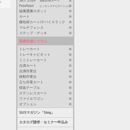
SKY STEP
電動昇降カート
ら
FreeNavi
ピッキングナビゲーション
協働運搬ロボット
カート
梱包材カート/デバイスラック
マルチフェンス
ステップ・デッキ
医療設備システム
トレーカート
トレーキャビネット
ミニトレーカート
点滴カート
点滴作業台
移動作業台
立ち作業カート
採血テーブル
ステンレスカート
ファイルワゴン
オプション
SUSマガジン「Sing」
カタログ請求・セミナー申込み