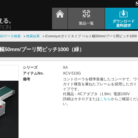
ダウンロード
製品一覧
資料請求
ADデータ検索
検索結果
iConveyorガイドタイプ ベルト幅50mm/プーリ間ピッチ100
ト幅50mm/プーリ間ピッチ1000（緑）
シリーズ
XA
アイテムNo.
XCV-510G
備考
コントローラを標準装備したコンベヤで、ワ
ガイド構造を兼ねたフレームを採用したガイ
イプです。
付属品：ACアダプタ（1.8m）電源100V
詳細はカタログまたは
こちら
からご確認くだ
い。