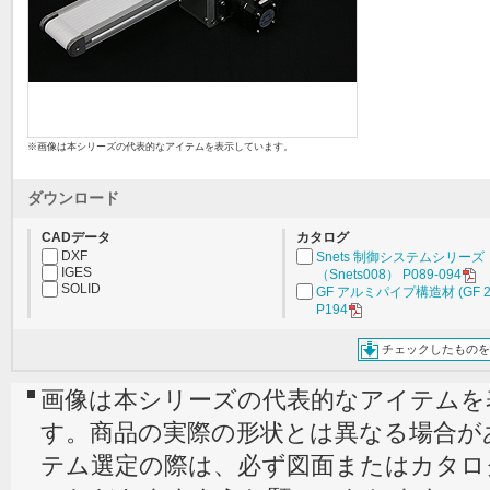
※画像は本シリーズの代表的なアイテムを表示しています。
ダウンロード
CADデータ
カタログ
DXF
Snets 制御システムシリーズ
IGES
（Snets008） P089-094
SOLID
GF アルミパイプ構造材 (GF 2
P194
チェックしたものを
画像は本シリーズの代表的なアイテムを
す。商品の実際の形状とは異なる場合が
テム選定の際は、必ず図面またはカタロ