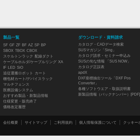
製品一覧
ダウンロード・資料請求
カタログ・CADデータ検索
SF
GF
ZF
BF
AZ
SP
BP
SUSマガジン「Sing」
SBOX
TBOX
CBOX
カタログ請求・セミナー申込み
スケルトンラック
配線ダクト
SUSの旬な情報 「SUS NOW」
ケーブルホルダ/ケーブルリング
XA
カタログ正誤表
IF
LED
SiO
apdX
追従運搬ロボット
カート
DXF座標抽出ツール「DXF Pos
梱包材カート/デバイスラック
Converter」
マルチフェンス
各種ソフトウエア・取扱説明書
医療設備システム
新製品情報（バックナンバー）[PDF]
おすすめ製品・新製品情報
仕様変更・販売終了
価格改定履歴
会社概要
サイトマップ
ご利用規約
個人情報保護について
クッキー