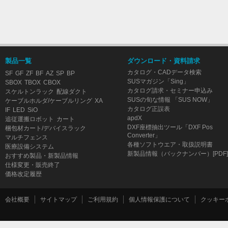
製品一覧
ダウンロード・資料請求
カタログ・CADデータ検索
SF
GF
ZF
BF
AZ
SP
BP
SUSマガジン「Sing」
SBOX
TBOX
CBOX
カタログ請求・セミナー申込み
スケルトンラック
配線ダクト
SUSの旬な情報 「SUS NOW」
ケーブルホルダ/ケーブルリング
XA
カタログ正誤表
IF
LED
SiO
apdX
追従運搬ロボット
カート
DXF座標抽出ツール「DXF Pos
梱包材カート/デバイスラック
Converter」
マルチフェンス
各種ソフトウエア・取扱説明書
医療設備システム
新製品情報（バックナンバー）[PDF]
おすすめ製品・新製品情報
仕様変更・販売終了
価格改定履歴
会社概要
サイトマップ
ご利用規約
個人情報保護について
クッキー