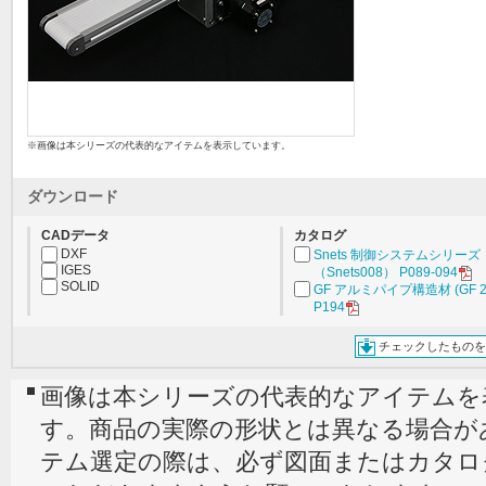
※画像は本シリーズの代表的なアイテムを表示しています。
ダウンロード
CADデータ
カタログ
DXF
Snets 制御システムシリーズ
IGES
（Snets008） P089-094
SOLID
GF アルミパイプ構造材 (GF 2
P194
チェックしたものを
画像は本シリーズの代表的なアイテムを
す。商品の実際の形状とは異なる場合が
テム選定の際は、必ず図面またはカタロ