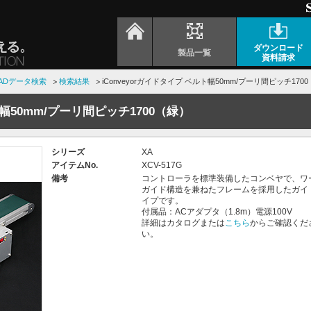
ダウンロード
製品一覧
資料請求
ADデータ検索
検索結果
iConveyorガイドタイプ ベルト幅50mm/プーリ間ピッチ170
ト幅50mm/プーリ間ピッチ1700（緑）
シリーズ
XA
アイテムNo.
XCV-517G
備考
コントローラを標準装備したコンベヤで、ワ
ガイド構造を兼ねたフレームを採用したガイ
イプです。
付属品：ACアダプタ（1.8m）電源100V
詳細はカタログまたは
こちら
からご確認くだ
い。