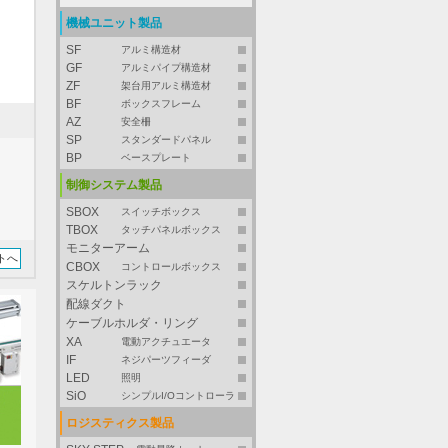
機械ユニット製品
SF
アルミ構造材
GF
アルミパイプ構造材
ZF
架台用アルミ構造材
BF
ボックスフレーム
AZ
安全柵
SP
スタンダードパネル
BP
ベースプレート
制御システム製品
SBOX
スイッチボックス
TBOX
タッチパネルボックス
モニターアーム
トへ
CBOX
コントロールボックス
スケルトンラック
配線ダクト
ケーブルホルダ・リング
XA
電動アクチュエータ
IF
ネジパーツフィーダ
LED
照明
SiO
シンプルI/Oコントローラ
ロジスティクス製品