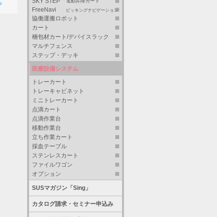
SKY STEP
電動昇降カート
ら
FreeNavi
ピッキングナビゲーション
協働運搬ロボット
カート
梱包材カート/デバイスラック
マルチフェンス
ステップ・デッキ
医療設備システム
トレーカート
トレーキャビネット
ミニトレーカート
点滴カート
点滴作業台
移動作業台
立ち作業カート
採血テーブル
ステンレスカート
ファイルワゴン
オプション
SUSマガジン「Sing」
カタログ請求・セミナー申込み