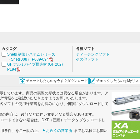
。
カタログ
各種ソフト
Snets 制御システムシリーズ
ティーチングソフト
（Snets008） P089-094
その他ソフト
GF アルミパイプ構造材 (GF 202)
P194
チェックしたものを今すぐダウンロード
チェックしたものをMyリス
示しています。商品の実際の形状とは異なる場合があります。ア
グ情報をご確認いただきますようお願いいたします。
各ソフトの使用許諾書をお読みになり、個別にダウンロードして
dfの内容は、改訂などに伴い変更となる場合があります。
ンロードできない場合は、DXF（圧縮）データをダウンロードし
利用条件」をご一読の上、
お近くの営業所
までお気軽にお問い