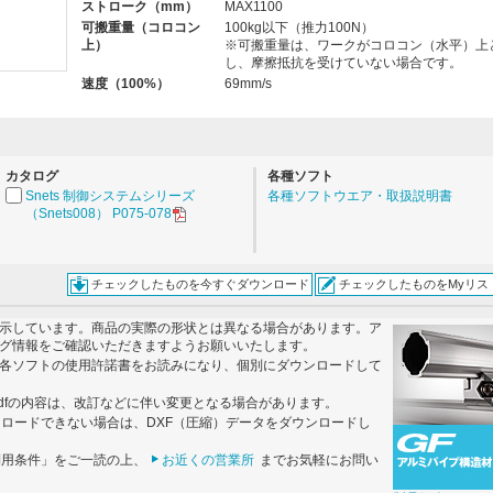
ストローク（mm）
MAX1100
可搬重量（コロコン
100kg以下（推力100N）
上）
※可搬重量は、ワークがコロコン（水平）上
し、摩擦抵抗を受けていない場合です。
。
速度（100%）
69mm/s
カタログ
各種ソフト
Snets 制御システムシリーズ
各種ソフトウエア・取扱説明書
（Snets008） P075-078
チェックしたものを今すぐダウンロード
チェックしたものをMyリス
示しています。商品の実際の形状とは異なる場合があります。ア
グ情報をご確認いただきますようお願いいたします。
各ソフトの使用許諾書をお読みになり、個別にダウンロードして
dfの内容は、改訂などに伴い変更となる場合があります。
ンロードできない場合は、DXF（圧縮）データをダウンロードし
利用条件」をご一読の上、
お近くの営業所
までお気軽にお問い