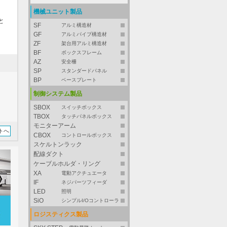
機械ユニット製品
と
SF
アルミ構造材
GF
アルミパイプ構造材
ZF
架台用アルミ構造材
BF
ボックスフレーム
AZ
安全柵
SP
スタンダードパネル
BP
ベースプレート
制御システム製品
SBOX
スイッチボックス
TBOX
タッチパネルボックス
モニターアーム
トへ
CBOX
コントロールボックス
スケルトンラック
配線ダクト
ケーブルホルダ・リング
XA
電動アクチュエータ
IF
ネジパーツフィーダ
LED
照明
SiO
シンプルI/Oコントローラ
ロジスティクス製品