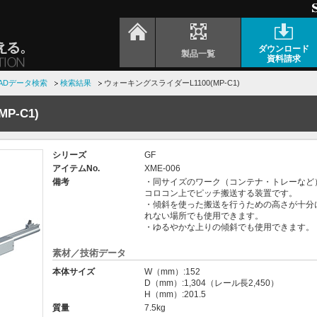
ダウンロード
製品一覧
資料請求
ADデータ検索
検索結果
ウォーキングスライダーL1100(MP-C1)
P-C1)
シリーズ
GF
アイテムNo.
XME-006
備考
・同サイズのワーク（コンテナ・トレーなど
コロコン上でピッチ搬送する装置です。
・傾斜を使った搬送を行うための高さが十分
れない場所でも使用できます。
・ゆるやかな上りの傾斜でも使用できます。
素材／技術データ
本体サイズ
W（mm）:152
D（mm）:1,304（レール長2,450）
H（mm）:201.5
質量
7.5kg