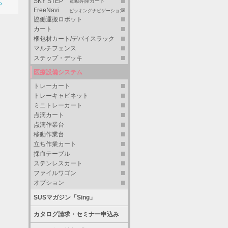
SKY STEP
電動昇降カート
ら
FreeNavi
ピッキングナビゲーション
協働運搬ロボット
カート
梱包材カート/デバイスラック
マルチフェンス
ステップ・デッキ
医療設備システム
トレーカート
トレーキャビネット
ミニトレーカート
点滴カート
点滴作業台
移動作業台
立ち作業カート
採血テーブル
ステンレスカート
ファイルワゴン
オプション
SUSマガジン「Sing」
カタログ請求・セミナー申込み