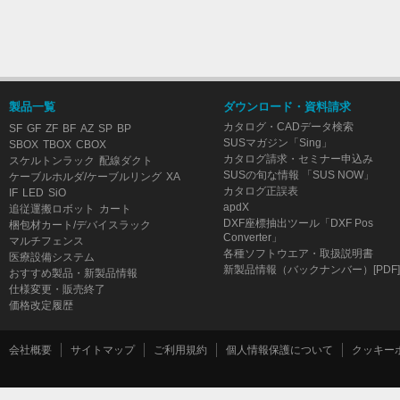
製品一覧
ダウンロード・資料請求
カタログ・CADデータ検索
SF
GF
ZF
BF
AZ
SP
BP
SUSマガジン「Sing」
SBOX
TBOX
CBOX
カタログ請求・セミナー申込み
スケルトンラック
配線ダクト
SUSの旬な情報 「SUS NOW」
ケーブルホルダ/ケーブルリング
XA
カタログ正誤表
IF
LED
SiO
apdX
追従運搬ロボット
カート
DXF座標抽出ツール「DXF Pos
梱包材カート/デバイスラック
Converter」
マルチフェンス
各種ソフトウエア・取扱説明書
医療設備システム
新製品情報（バックナンバー）[PDF]
おすすめ製品・新製品情報
仕様変更・販売終了
価格改定履歴
会社概要
サイトマップ
ご利用規約
個人情報保護について
クッキー