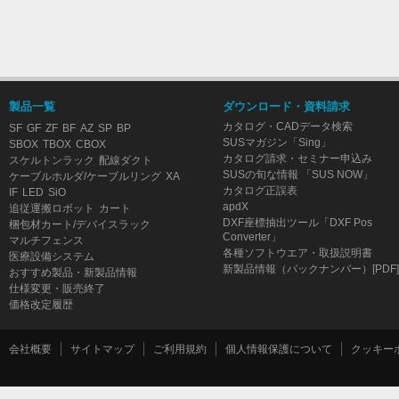
製品一覧
ダウンロード・資料請求
カタログ・CADデータ検索
SF
GF
ZF
BF
AZ
SP
BP
SUSマガジン「Sing」
SBOX
TBOX
CBOX
カタログ請求・セミナー申込み
スケルトンラック
配線ダクト
SUSの旬な情報 「SUS NOW」
ケーブルホルダ/ケーブルリング
XA
カタログ正誤表
IF
LED
SiO
apdX
追従運搬ロボット
カート
DXF座標抽出ツール「DXF Pos
梱包材カート/デバイスラック
Converter」
マルチフェンス
各種ソフトウエア・取扱説明書
医療設備システム
新製品情報（バックナンバー）[PDF]
おすすめ製品・新製品情報
仕様変更・販売終了
価格改定履歴
会社概要
サイトマップ
ご利用規約
個人情報保護について
クッキー