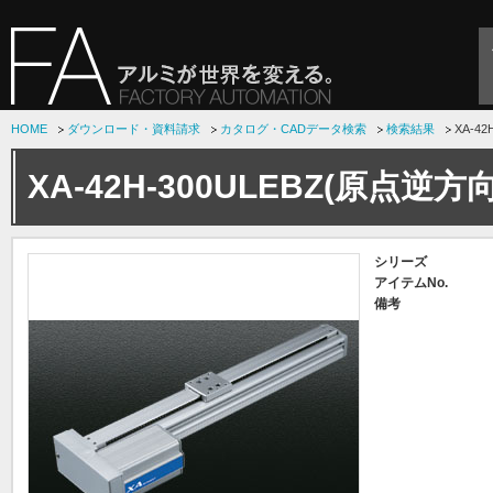
HOME
ダウンロード・資料請求
カタログ・CADデータ検索
検索結果
XA-4
XA-42H-300ULEBZ(原点逆方向
シリーズ
アイテムNo.
備考