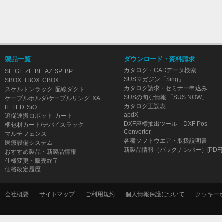
製品一覧
ダウンロード・資料請求
カタログ・CADデータ検索
SF
GF
ZF
BF
AZ
SP
BP
SUSマガジン「Sing」
SBOX
TBOX
CBOX
カタログ請求・セミナー申込み
スケルトンラック
配線ダクト
SUSの旬な情報 「SUS NOW」
ケーブルホルダ/ケーブルリング
XA
カタログ正誤表
IF
LED
SiO
apdX
追従運搬ロボット
カート
DXF座標抽出ツール「DXF Pos
梱包材カート/デバイスラック
Converter」
マルチフェンス
各種ソフトウエア・取扱説明書
医療設備システム
新製品情報（バックナンバー）[PDF]
おすすめ製品・新製品情報
仕様変更・販売終了
価格改定履歴
会社概要
サイトマップ
ご利用規約
個人情報保護について
クッキー