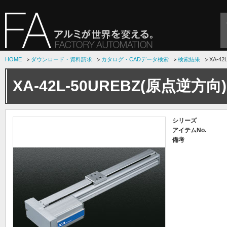
HOME
ダウンロード・資料請求
カタログ・CADデータ検索
検索結果
XA-4
XA-42L-50UREBZ(原点逆方向)
シリーズ
アイテムNo.
備考