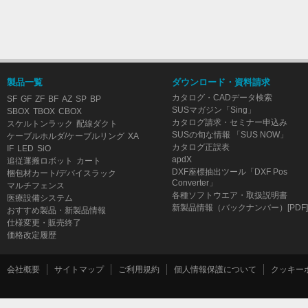
製品一覧
ダウンロード・資料請求
カタログ・CADデータ検索
SF
GF
ZF
BF
AZ
SP
BP
SUSマガジン「Sing」
SBOX
TBOX
CBOX
カタログ請求・セミナー申込み
スケルトンラック
配線ダクト
SUSの旬な情報 「SUS NOW」
ケーブルホルダ/ケーブルリング
XA
カタログ正誤表
IF
LED
SiO
apdX
追従運搬ロボット
カート
DXF座標抽出ツール「DXF Pos
梱包材カート/デバイスラック
Converter」
マルチフェンス
各種ソフトウエア・取扱説明書
医療設備システム
新製品情報（バックナンバー）[PDF]
おすすめ製品・新製品情報
仕様変更・販売終了
価格改定履歴
会社概要
サイトマップ
ご利用規約
個人情報保護について
クッキー