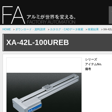
HOME
ダウンロード・資料請求
カタログ・CADデータ検索
検索結果
XA-42
XA-42L-100UREB
シリーズ
アイテムNo.
備考