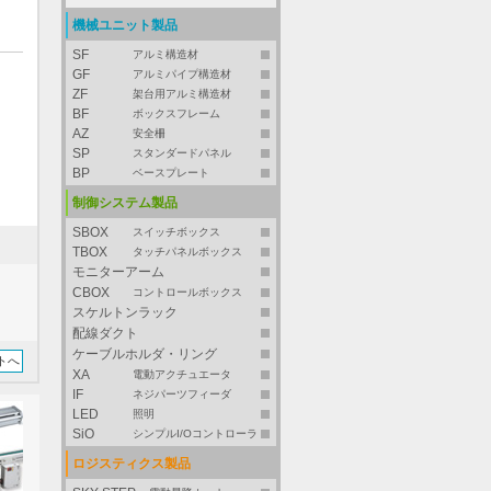
機械ユニット製品
SF
アルミ構造材
GF
アルミパイプ構造材
ZF
架台用アルミ構造材
BF
ボックスフレーム
AZ
安全柵
SP
スタンダードパネル
BP
ベースプレート
制御システム製品
SBOX
スイッチボックス
TBOX
タッチパネルボックス
モニターアーム
CBOX
コントロールボックス
スケルトンラック
配線ダクト
ケーブルホルダ・リング
トへ
XA
電動アクチュエータ
IF
ネジパーツフィーダ
LED
照明
SiO
シンプルI/Oコントローラ
ロジスティクス製品