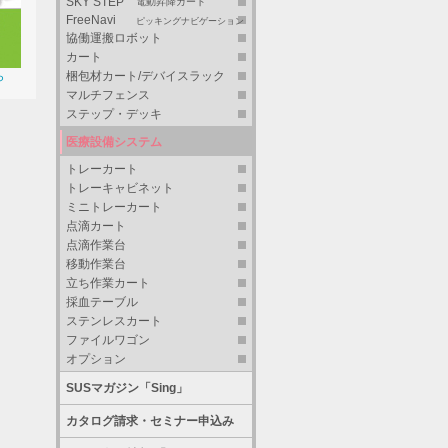
SKY STEP
電動昇降カート
FreeNavi
ピッキングナビゲーション
協働運搬ロボット
カート
梱包材カート/デバイスラック
ら
マルチフェンス
ステップ・デッキ
医療設備システム
トレーカート
トレーキャビネット
ミニトレーカート
点滴カート
点滴作業台
移動作業台
立ち作業カート
採血テーブル
ステンレスカート
ファイルワゴン
オプション
SUSマガジン「Sing」
カタログ請求・セミナー申込み