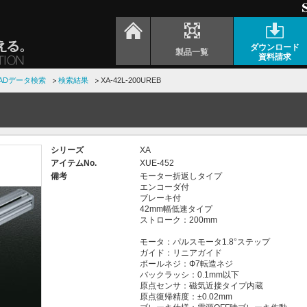
ダウンロード
製品一覧
資料請求
ADデータ検索
検索結果
XA-42L-200UREB
シリーズ
XA
アイテムNo.
XUE-452
備考
モーター折返しタイプ
エンコーダ付
ブレーキ付
42mm幅低速タイプ
ストローク：200mm
モータ：パルスモータ1.8°ステップ
ガイド：リニアガイド
ボールネジ：Ф7転造ネジ
バックラッシ：0.1mm以下
原点センサ：磁気近接タイプ内蔵
原点復帰精度：±0.02mm