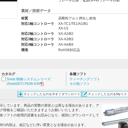
ブレーキ仕様：電源OFF時ブレーキ作動
素材／技術データ
材質
高剛性アルミ押出し材他
。
対応1軸コントローラ
XA-TC1/TE1/A1/B1
XA-U1
対応2軸コントローラ
XA-A2/B2
対応3軸コントローラ
XA-A3/B3
対応4軸コントローラ
XA-A4/B4
環境
RoHS6対応品
カタログ
各種ソフト
Snets 制御システムシリーズ
ティーチングソフト
(Snets007) P638-639
その他ソフト
チェックしたものを今すぐダウンロード
チェックしたものをMyリス
示しています。商品の実際の形状とは異なる場合があります。ア
グ情報をご確認いただきますようお願いいたします。
各ソフトの使用許諾書をお読みになり、個別にダウンロードして
dfの内容は、改訂などに伴い変更となる場合があります。