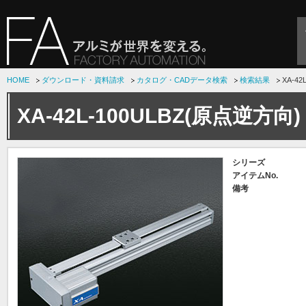
HOME
ダウンロード・資料請求
カタログ・CADデータ検索
検索結果
XA-4
XA-42L-100ULBZ(原点逆方向)
シリーズ
アイテムNo.
備考