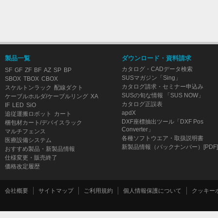
製品一覧
ダウンロード・資料請求
カタログ・CADデータ検索
SF
GF
ZF
BF
AZ
SP
BP
SUSマガジン「Sing」
SBOX
TBOX
CBOX
カタログ請求・セミナー申込み
スケルトンラック
配線ダクト
SUSの旬な情報 「SUS NOW」
ケーブルホルダ/ケーブルリング
XA
カタログ正誤表
IF
LED
SiO
apdX
追従運搬ロボット
カート
DXF座標抽出ツール「DXF Pos
梱包材カート/デバイスラック
Converter」
マルチフェンス
各種ソフトウエア・取扱説明書
医療設備システム
新製品情報（バックナンバー）[PDF]
おすすめ製品・新製品情報
仕様変更・販売終了
価格改定履歴
会社概要
サイトマップ
ご利用規約
個人情報保護について
クッキー