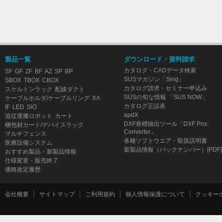
製品一覧
ダウンロード・資料請求
カタログ・CADデータ検索
SF
GF
ZF
BF
AZ
SP
BP
SUSマガジン「Sing」
SBOX
TBOX
CBOX
カタログ請求・セミナー申込み
スケルトンラック
配線ダクト
SUSの旬な情報 「SUS NOW」
ケーブルホルダ/ケーブルリング
XA
カタログ正誤表
IF
LED
SiO
apdX
追従運搬ロボット
カート
DXF座標抽出ツール「DXF Pos
梱包材カート/デバイスラック
Converter」
マルチフェンス
各種ソフトウエア・取扱説明書
医療設備システム
新製品情報（バックナンバー）[PDF]
おすすめ製品・新製品情報
仕様変更・販売終了
価格改定履歴
会社概要
サイトマップ
ご利用規約
個人情報保護について
クッキー