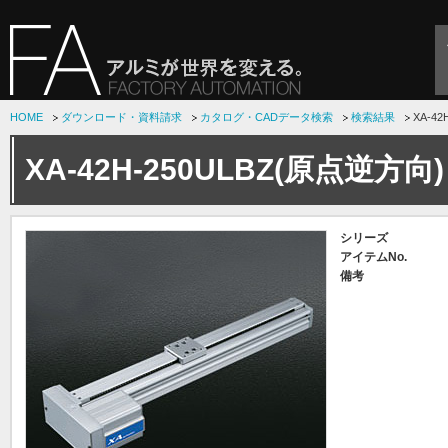
HOME
ダウンロード・資料請求
カタログ・CADデータ検索
検索結果
XA-4
XA-42H-250ULBZ(原点逆方向)
シリーズ
アイテムNo.
備考