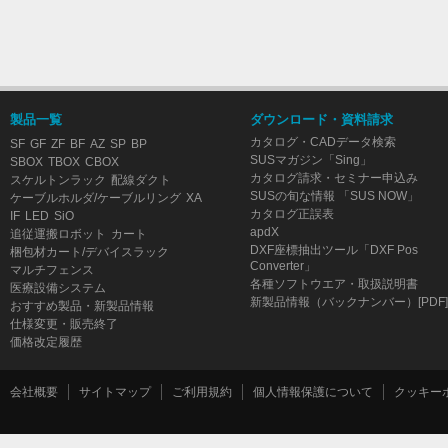
製品一覧
ダウンロード・資料請求
カタログ・CADデータ検索
SF
GF
ZF
BF
AZ
SP
BP
SUSマガジン「Sing」
SBOX
TBOX
CBOX
カタログ請求・セミナー申込み
スケルトンラック
配線ダクト
SUSの旬な情報 「SUS NOW」
ケーブルホルダ/ケーブルリング
XA
カタログ正誤表
IF
LED
SiO
apdX
追従運搬ロボット
カート
DXF座標抽出ツール「DXF Pos
梱包材カート/デバイスラック
Converter」
マルチフェンス
各種ソフトウエア・取扱説明書
医療設備システム
新製品情報（バックナンバー）[PDF]
おすすめ製品・新製品情報
仕様変更・販売終了
価格改定履歴
会社概要
サイトマップ
ご利用規約
個人情報保護について
クッキー