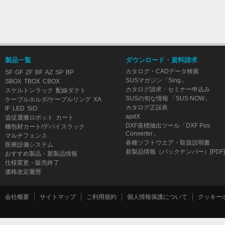
製品一覧
ダウンロード・資料請求
カタログ・CADデータ検索
SF
GF
ZF
BF
AZ
SP
BP
SUSマガジン「Sing」
SBOX
TBOX
CBOX
カタログ請求・セミナー申込み
スケルトンラック
配線ダクト
SUSの旬な情報 「SUS NOW」
ケーブルホルダ/ケーブルリング
XA
カタログ正誤表
IF
LED
SiO
apdX
追従運搬ロボット
カート
DXF座標抽出ツール「DXF Pos
梱包材カート/デバイスラック
Converter」
マルチフェンス
各種ソフトウエア・取扱説明書
医療設備システム
新製品情報（バックナンバー）[PDF]
おすすめ製品・新製品情報
仕様変更・販売終了
価格改定履歴
会社概要
サイトマップ
ご利用規約
個人情報保護について
クッキー