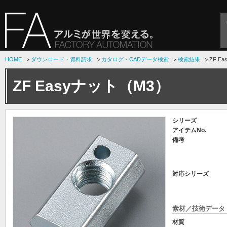
HOME
ダウンロード・資料請求
カタログ・CADデータ検索
検索結果
ZF E
ZF Easyナット（M3）
シリーズ
アイテムNo.
備考
対応シリーズ
素材／技術データ
材質