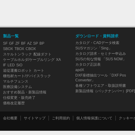
製品一覧
ダウンロード・資料請求
カタログ・CADデータ検索
SF
GF
ZF
BF
AZ
SP
BP
SUSマガジン「Sing」
SBOX
TBOX
CBOX
カタログ請求・セミナー申込み
スケルトンラック
配線ダクト
SUSの旬な情報 「SUS NOW」
ケーブルホルダ/ケーブルリング
XA
カタログ正誤表
IF
LED
SiO
apdX
追従運搬ロボット
カート
DXF座標抽出ツール「DXF Pos
梱包材カート/デバイスラック
Converter」
マルチフェンス
各種ソフトウエア・取扱説明書
医療設備システム
新製品情報（バックナンバー）[PDF]
おすすめ製品・新製品情報
仕様変更・販売終了
価格改定履歴
会社概要
サイトマップ
ご利用規約
個人情報保護について
クッキー