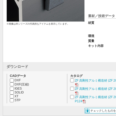
素材／技術データ
材質
※画像は本シリーズの代表的なアイテムを表示しています。
環境
質量
キット内容
ダウンロード
CADデータ
カタログ
DXF
ZF 高剛性アルミ構造材 (ZF 20
DXF(圧縮)
IGES
ZF 高剛性アルミ構造材 (ZF 20
SOLID
XT
ZF 高剛性アルミ構造材 (ZF 20
STP
P124
チェックしたものを