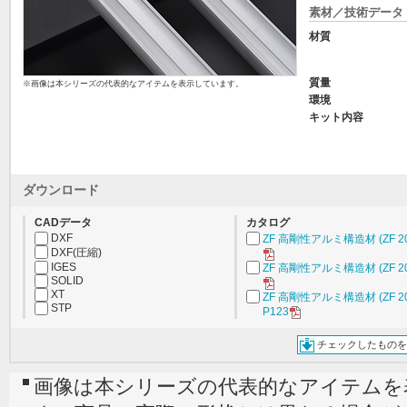
素材／技術データ
材質
質量
※画像は本シリーズの代表的なアイテムを表示しています。
環境
キット内容
ダウンロード
CADデータ
カタログ
DXF
ZF 高剛性アルミ構造材 (ZF 20
DXF(圧縮)
IGES
ZF 高剛性アルミ構造材 (ZF 20
SOLID
XT
ZF 高剛性アルミ構造材 (ZF 20
STP
P123
チェックしたものを
画像は本シリーズの代表的なアイテムを