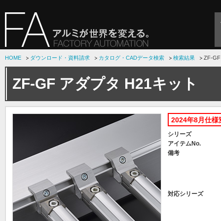
HOME
ダウンロード・資料請求
カタログ・CADデータ検索
検索結果
ZF-G
ZF-GF アダプタ H21キット
2024年8月仕
シリーズ
アイテムNo.
備考
対応シリーズ