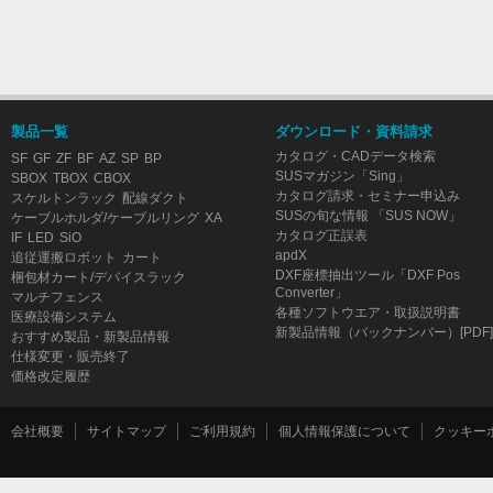
製品一覧
ダウンロード・資料請求
カタログ・CADデータ検索
SF
GF
ZF
BF
AZ
SP
BP
SUSマガジン「Sing」
SBOX
TBOX
CBOX
カタログ請求・セミナー申込み
スケルトンラック
配線ダクト
SUSの旬な情報 「SUS NOW」
ケーブルホルダ/ケーブルリング
XA
カタログ正誤表
IF
LED
SiO
apdX
追従運搬ロボット
カート
DXF座標抽出ツール「DXF Pos
梱包材カート/デバイスラック
Converter」
マルチフェンス
各種ソフトウエア・取扱説明書
医療設備システム
新製品情報（バックナンバー）[PDF]
おすすめ製品・新製品情報
仕様変更・販売終了
価格改定履歴
会社概要
サイトマップ
ご利用規約
個人情報保護について
クッキー