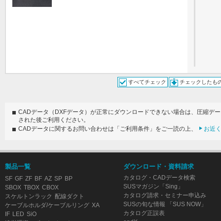
すべてチェック
チェックしたも
CADデータ（DXFデータ）が正常にダウンロードできない場合は、圧縮デ
された後ご利用ください。
CADデータに関するお問い合わせは「ご利用条件」をご一読の上、
お近
製品一覧
ダウンロード・資料請求
カタログ・CADデータ検索
SF
GF
ZF
BF
AZ
SP
BP
SUSマガジン「Sing」
SBOX
TBOX
CBOX
カタログ請求・セミナー申込み
スケルトンラック
配線ダクト
SUSの旬な情報 「SUS NOW」
ケーブルホルダ/ケーブルリング
XA
カタログ正誤表
IF
LED
SiO