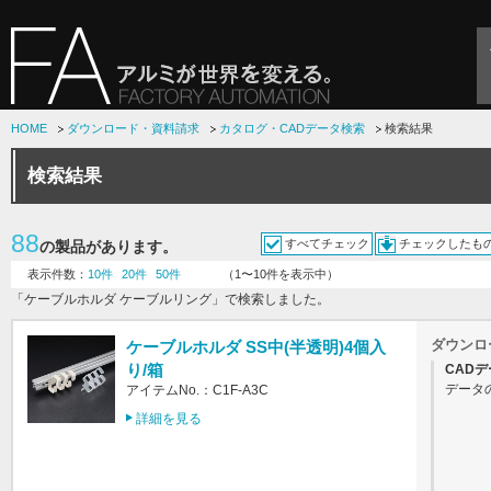
HOME
ダウンロード・資料請求
カタログ・CADデータ検索
検索結果
検索結果
88
すべてチェック
チェックしたも
の製品があります。
表示件数：
10件
20件
50件
（1〜10件を表示中）
「ケーブルホルダ ケーブルリング」で検索しました。
ダウンロ
ケーブルホルダ SS中(半透明)4個入
り/箱
CADデ
データ
アイテムNo.：C1F-A3C
詳細を見る