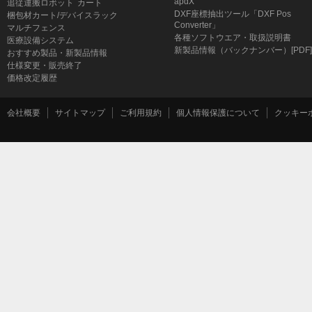
apdX
追従運搬ロボット
カート
DXF座標抽出ツール「DXF Pos
梱包材カート/デバイスラック
Converter」
マルチフェンス
各種ソフトウエア・取扱説明書
医療設備システム
新製品情報（バックナンバー）[PDF]
おすすめ製品・新製品情報
仕様変更・販売終了
価格改定履歴
会社概要
サイトマップ
ご利用規約
個人情報保護について
クッキー