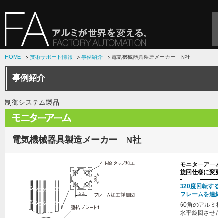
HOME
技術サポート情報
事例紹介
電気機械器具製造メーカー N社
事例紹介
制御システム製品
電気機械器具製造メーカー N社
モニターアー
旋回仕様に変
320度回転
フレームを連
60角のアル
水平旋回させ