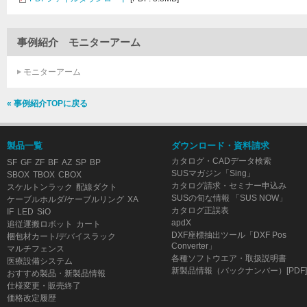
事例紹介 モニターアーム
モニターアーム
« 事例紹介TOPに戻る
製品一覧
ダウンロード・資料請求
カタログ・CADデータ検索
SF
GF
ZF
BF
AZ
SP
BP
SUSマガジン「Sing」
SBOX
TBOX
CBOX
カタログ請求・セミナー申込み
スケルトンラック
配線ダクト
SUSの旬な情報 「SUS NOW」
ケーブルホルダ/ケーブルリング
XA
カタログ正誤表
IF
LED
SiO
apdX
追従運搬ロボット
カート
DXF座標抽出ツール「DXF Pos
梱包材カート/デバイスラック
Converter」
マルチフェンス
各種ソフトウエア・取扱説明書
医療設備システム
新製品情報（バックナンバー）[PDF]
おすすめ製品・新製品情報
仕様変更・販売終了
価格改定履歴