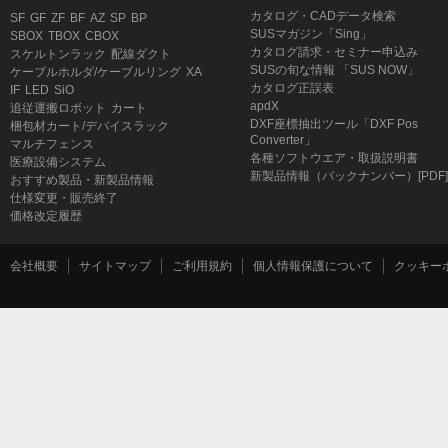
カタログ・CADデータ検索
SF
GF
ZF
BF
AZ
SP
BP
ル
SUSマガジン「Sing」
SBOX
TBOX
CBOX
2021年12月6日発売
カタログ請求・セミナー申込み
スケルトンラック
配線ダクト
SUSの旬な情報 「SUS NOW」
ケーブルホルダ/ケーブルリング
XA
ネジ軸双輪キャスター、プレート双輪キャス
カタログ正誤表
IF
LED
SiO
apdX
追従運搬ロボット
カート
能性プレートキャスター、低床キャスター、
DXF座標抽出ツール「DXF Pos
梱包材カート/デバイスラック
Converter」
ードキャスター、導電キャスター
マルチフェンス
各種ソフトウエア・取扱説明書
医療設備システム
2021年09月15日発売
新製品情報（バックナンバー）[PDF]
おすすめ製品・新製品情報
仕様変更・販売終了
パイプホルダ 導電、ストレートジョイント 
価格改定履歴
掛けフックコネクタ 導電、フォールディング
8WAY、フレームガードストライプ（イエロ
会社概要
サイトマップ
ご利用規約
個人情報保護について
クッキー
S
2020年12月25日発売
スターターローラ (パワーU、パワーW200U、W2
2020年11月16日発売
伸縮フレーム
2020年10月5日発売