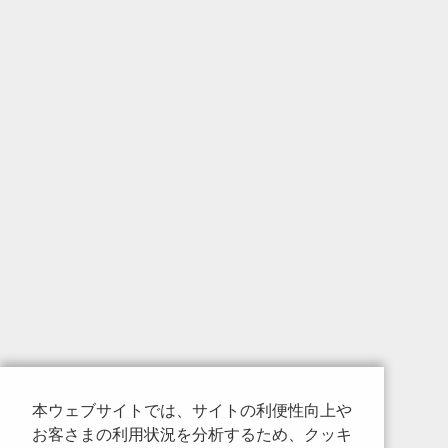
タピースL50、LスロットコネクタピースL100
2017年09月04日発売
GFコンベヤ、グリーンフレームW2、グリーン
フレームDINスリムエンドカバー、ダブルコネク
P15 L100
2017年08月01日発売
ダブルコネクタ P12 L56、ダブルコネクタ P
クト 端面L、コネクタピースコンパクト 端面
ット、ウレタンワッシャ 50-30-10、圧縮バネ （50-
2017年03月06日発売
ロータリーダンパー／弱タイプ／中タイプ／
ワンウェイクラッチ／弱タイプ／中タイプ／強
付ロータリーコネクタ／弱タイプ／中タイプ
単品／中タイプ単品／強タイプ単品、 ローラー
本ウェブサイトでは、サイトの利便性向上や
スライダSフレーム L=100～4000mm、G
お客さまの利用状況を分析するため、クッキ