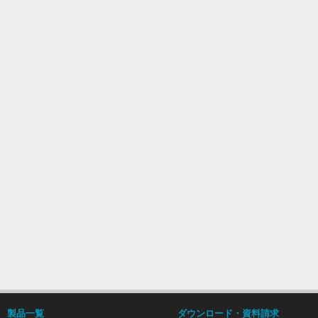
2023年7月発売
グリーンフレームアタッチメントW、グリー
2023年5月発売
インナーキャップALブラック、六角穴付アルミハ
2022年9月発売
グリーンフレーム プレミアムミニチュアキッ
2022年6月発売
ハードフレーム用マルチコネクタインナー型、
トフレーム
黒フレーム、黒コネクタ
パイプスタンドバリエーション、昇降ユニッ
2022年5月発売
GFNベントフレーム、SF-GF連結フレーム
パーツバリエーション、キャスター
製品一覧
ダウンロード・資料請求
アクセサリバリエーション、GFフック、ミニ