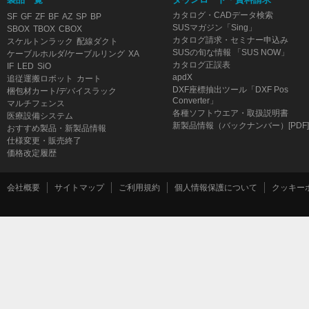
カタログ・CADデータ検索
SF
GF
ZF
BF
AZ
SP
BP
SUSマガジン「Sing」
SBOX
TBOX
CBOX
カタログ請求・セミナー申込み
スケルトンラック
配線ダクト
SUSの旬な情報 「SUS NOW」
ケーブルホルダ/ケーブルリング
XA
カタログ正誤表
IF
LED
SiO
apdX
追従運搬ロボット
カート
DXF座標抽出ツール「DXF Pos
梱包材カート/デバイスラック
Converter」
マルチフェンス
各種ソフトウエア・取扱説明書
医療設備システム
新製品情報（バックナンバー）[PDF]
おすすめ製品・新製品情報
仕様変更・販売終了
価格改定履歴
会社概要
サイトマップ
ご利用規約
個人情報保護について
クッキー