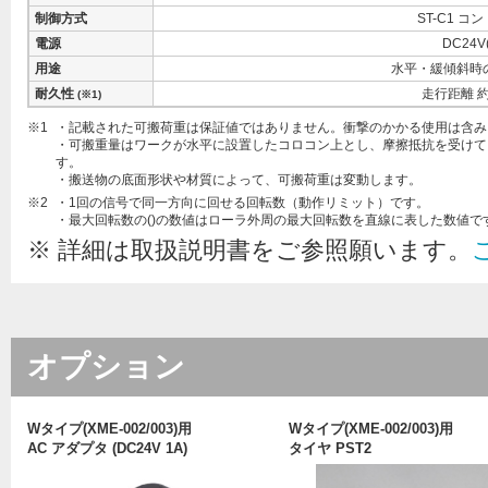
制御方式
ST-C1 コ
電源
DC24V(
用途
水平・緩傾斜時
耐久性
走行距離 約
(※1)
※1
・記載された可搬荷重は保証値ではありません。衝撃のかかる使用は含み
・可搬重量はワークが水平に設置したコロコン上とし、摩擦抵抗を受けて
す。
・搬送物の底面形状や材質によって、可搬荷重は変動します。
※2
・1回の信号で同一方向に回せる回転数（動作リミット）です。
・最大回転数の()の数値はローラ外周の最大回転数を直線に表した数値で
※ 詳細は取扱説明書をご参照願います。
オプション
Wタイプ(XME-002/003)用
Wタイプ(XME-002/003)用
AC アダプタ (DC24V 1A)
タイヤ PST2