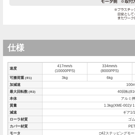
仕様
417mm/s
334mm/s
速度
(10000PPS)
(8000PPS)
可搬荷重
3kg
6kg
(※1)
加減速
100
最大回転数
40回転(81
(※2)
本体
アルミ
質量
1.3kg(XME-002)/ 
減速
ギア1/1
ローラ材質
ゴ
カバー材質
PE
モータ
□42ステッピングモー