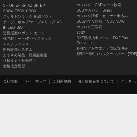
カタログ・CADデータ検索
SF
GF
ZF
BF
AZ
SP
BP
SUSマガジン「Sing」
SBOX
TBOX
CBOX
カタログ請求・セミナー申込み
スケルトンラック
配線ダクト
SUSの旬な情報 「SUS NOW」
ケーブルホルダ/ケーブルリング
XA
カタログ正誤表
IF
LED
SiO
apdX
追従運搬ロボット
カート
DXF座標抽出ツール「DXF Pos
梱包材カート/デバイスラック
Converter」
マルチフェンス
各種ソフトウエア・取扱説明書
医療設備システム
新製品情報（バックナンバー）[PDF]
おすすめ製品・新製品情報
仕様変更・販売終了
価格改定履歴
会社概要
サイトマップ
ご利用規約
個人情報保護について
クッキー