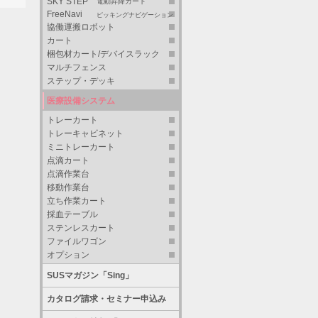
SKY STEP
電動昇降カート
FreeNavi
ピッキングナビゲーション
協働運搬ロボット
カート
梱包材カート/デバイスラック
マルチフェンス
ステップ・デッキ
医療設備システム
トレーカート
トレーキャビネット
ミニトレーカート
点滴カート
点滴作業台
移動作業台
立ち作業カート
採血テーブル
ステンレスカート
ファイルワゴン
オプション
SUSマガジン「Sing」
カタログ請求・セミナー申込み