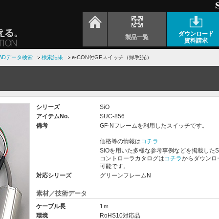
ダウンロード
製品一覧
資料請求
ADデータ検索
検索結果
e-CON付GFスイッチ（緑/照光）
）
シリーズ
SiO
アイテムNo.
SUC-856
備考
GF-Nフレームを利用したスイッチです。
価格等の情報は
コチラ
SiOを用いた多様な参考事例などを掲載したS
コントローラカタログは
コチラ
からダウンロ
可能です。
対応シリーズ
グリーンフレームN
素材／技術データ
ケーブル長
1ｍ
環境
RoHS10対応品