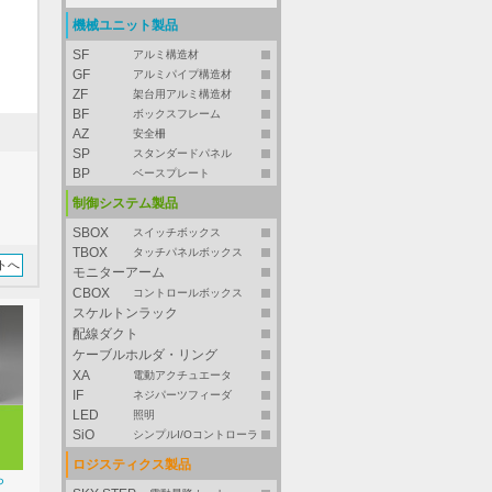
機械ユニット製品
SF
アルミ構造材
GF
アルミパイプ構造材
ZF
架台用アルミ構造材
BF
ボックスフレーム
AZ
安全柵
SP
スタンダードパネル
BP
ベースプレート
制御システム製品
SBOX
スイッチボックス
TBOX
タッチパネルボックス
トへ
モニターアーム
CBOX
コントロールボックス
スケルトンラック
配線ダクト
ケーブルホルダ・リング
XA
電動アクチュエータ
IF
ネジパーツフィーダ
LED
照明
SiO
シンプルI/Oコントローラ
ロジスティクス製品
ら