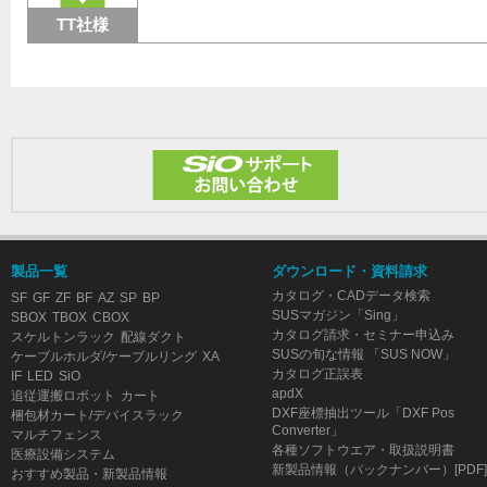
TT社様
製品一覧
ダウンロード・資料請求
カタログ・CADデータ検索
SF
GF
ZF
BF
AZ
SP
BP
SUSマガジン「Sing」
SBOX
TBOX
CBOX
カタログ請求・セミナー申込み
スケルトンラック
配線ダクト
SUSの旬な情報 「SUS NOW」
ケーブルホルダ/ケーブルリング
XA
カタログ正誤表
IF
LED
SiO
apdX
追従運搬ロボット
カート
DXF座標抽出ツール「DXF Pos
梱包材カート/デバイスラック
Converter」
マルチフェンス
各種ソフトウエア・取扱説明書
医療設備システム
新製品情報（バックナンバー）[PDF]
おすすめ製品・新製品情報