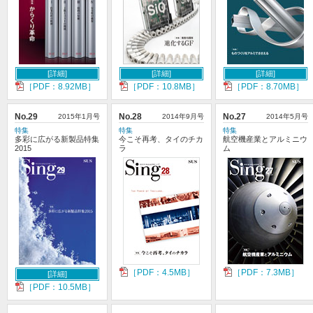
[詳細]
[詳細]
[詳細]
［PDF：8.92MB］
［PDF：10.8MB］
［PDF：8.70MB］
No.29
2015年1月号
No.28
2014年9月号
No.27
2014年5月号
特集
特集
特集
多彩に広がる新製品特集
今こそ再考、タイのチカ
航空機産業とアルミニウ
2015
ラ
ム
［PDF：4.5MB］
［PDF：7.3MB］
[詳細]
［PDF：10.5MB］