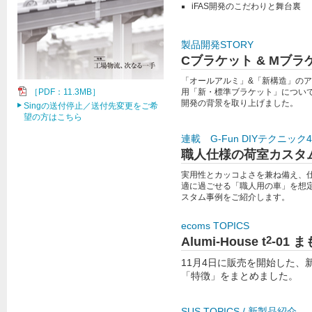
iFAS開発のこだわりと舞台裏
製品開発STORY
Cブラケット & Mブラ
「オールアルミ」&「新構造」のア
［PDF：11.3MB］
用「新・標準ブラケット」につい
開発の背景を取り上げました。
Singの送付停止／送付先変更をご希
望の方はこちら
連載 G-Fun DIYテクニック4
職人仕様の荷室カスタ
実用性とカッコよさを兼ね備え、
適に過ごせる「職人用の車」を想
スタム事例をご紹介します。
ecoms TOPICS
2
Alumi-House t
-01
11月4日に販売を開始した、新
「特徴」をまとめました。
SUS TOPICS / 新製品紹介