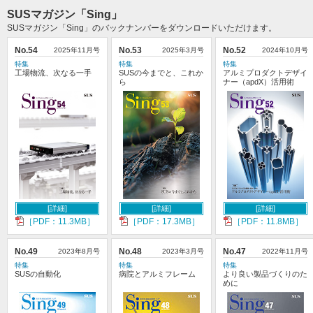
SUSマガジン「Sing」
SUSマガジン「Sing」のバックナンバーをダウンロードいただけます。
No.54
2025年11月号
No.53
2025年3月号
No.52
2024年10月号
特集
特集
特集
工場物流、次なる一手
SUSの今までと、これか
アルミプロダクトデザイ
ら
ナー（apdX）活用術
[詳細]
[詳細]
[詳細]
［PDF：11.3MB］
［PDF：17.3MB］
［PDF：11.8MB］
No.49
2023年8月号
No.48
2023年3月号
No.47
2022年11月号
特集
特集
特集
SUSの自動化
病院とアルミフレーム
より良い製品づくりのた
めに