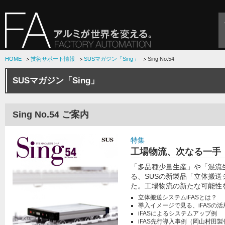
HOME
技術サポート情報
SUSマガジン「Sing」
Sing No.54
SUSマガジン「Sing」
Sing No.54 ご案内
特集
工場物流、次なる一手
「多品種少量生産」や「混流
る、SUSの新製品「立体搬送
た。工場物流の新たな可能性
立体搬送システムiFASとは？
導入イメージで見る、iFASの
iFASによるシステムアップ例
iFAS先行導入事例（岡山村田