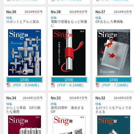
No.39
2019年8月号
No.38
2018年8月号
No.37
2018年2月号
特集
特集
特集
ロボットとアルミ架台
電動で現場をもっと快適
GFおもしろ事例集
に
[詳細]
[詳細]
[詳細]
［PDF：8.64MB］
［PDF：8.16MB］
［PDF：7.19MB］
No.34
2016年12月号
No.33
2016年7月号
No.32
2016年3月号
特集
特集
特集
からくり革命 GFの新
発売15周年 進化する
ものづくりをアルミでさ
たな展開
GF
さえる