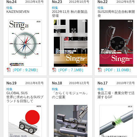
No.24
2013年4月号
No.23
2012年10月号
No.22
2012年6月号
特集
特集
特集
KAIZENSEVEN
2012年11月 秋の新製品
SUS20周年記念自転車開
登場
発
［PDF：9.2MB］
［PDF：7.1MB］
［PDF：11.0MB］
No.19
2011年6月号
No.18
2010年12月号
No.17
2010年7月号
特集
特集
特集
GLOBAL SUS
「からくりモジュール」
食品工場・農業分野で活
世界に求められるSUSブ
のご提案
躍するGF
ランドを目指して