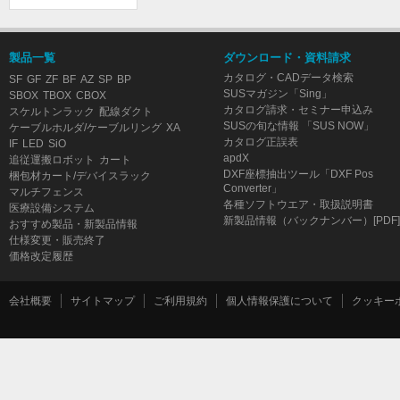
製品一覧
ダウンロード・資料請求
カタログ・CADデータ検索
SF
GF
ZF
BF
AZ
SP
BP
SUSマガジン「Sing」
SBOX
TBOX
CBOX
カタログ請求・セミナー申込み
スケルトンラック
配線ダクト
SUSの旬な情報 「SUS NOW」
ケーブルホルダ/ケーブルリング
XA
カタログ正誤表
IF
LED
SiO
apdX
追従運搬ロボット
カート
DXF座標抽出ツール「DXF Pos
梱包材カート/デバイスラック
Converter」
マルチフェンス
各種ソフトウエア・取扱説明書
医療設備システム
新製品情報（バックナンバー）[PDF]
おすすめ製品・新製品情報
仕様変更・販売終了
価格改定履歴
会社概要
サイトマップ
ご利用規約
個人情報保護について
クッキー