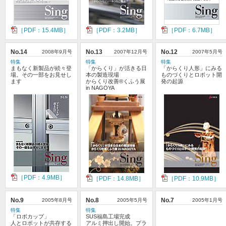
［PDF：15.4MB］
［PDF：3.2MB］
［PDF：6.7MB］
No.14
2008年9月号
No.13
2007年12月号
No.12
2007年5月号
特集
特集
特集
まもなく新製品が続々登
「からくり」が活きる日
「からくり人形」にみる
場。その一部をお見せし
本の製造現場
ものづくりとロボット開
ます
からくり改善®くふう展
発の起源
in NAGOYA
［PDF：4.9MB］
［PDF：14.8MB］
［PDF：10.9MB］
No.9
2005年8月号
No.8
2005年5月号
No.7
2005年1月号
特集
特集
「ロボカップ」
SUS福島工場完成
人とロボットが共存する
アルミ押出し開始。プラ