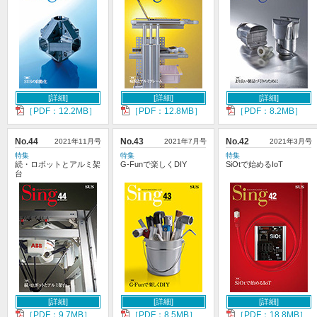
[詳細]
[詳細]
[詳細]
［PDF：12.2MB］
［PDF：12.8MB］
［PDF：8.2MB］
No.44
2021年11月号
No.43
2021年7月号
No.42
2021年3月号
特集
特集
特集
続・ロボットとアルミ架
G-Funで楽しくDIY
SiOtで始めるIoT
台
[詳細]
[詳細]
[詳細]
［PDF：9.7MB］
［PDF：8.5MB］
［PDF：18.8MB］