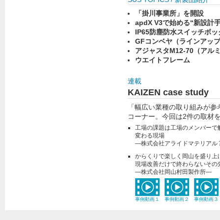
「掛川事業所」を開設
apdX V3で始める“新設計
IP65防塵防水スイッチボッ
GFコンベヤ（ラインアッ
アジャスタM12-70（ア
ウエイトフレーム
連載
KAIZEN case study
「幅広い業種の取り組みが参
コーナー。今回は2件の取材
工場の課題は工場のメンバーで
変わる現場
―株式会社アライドマテリアル
からくりで楽しく岡山を盛り上
現場改善だけで終わらないその
―株式会社岡山村田製作所―
事例動画１
事例動画２
事例動画３